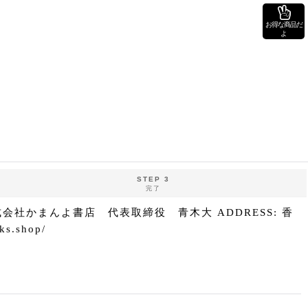
お得な商品だ
よ
STEP 3
完了
] 株式会社かまんよ書店 代表取締役 青木大 ADDRESS: 香
s.shop/