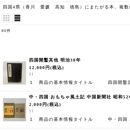
四国4県（香川 愛媛 高知 徳島）にまたがる本、複数
80
件
表示数
:
並び順
:
四国開鑿其他 明治38年
12,000
円
(税込)
11
１ 商品の基本情報タイトル 四国
中・四国 おもちゃ風土記 中国新聞社 昭和52年
2,000
円
(税込)
11
１ 商品の基本情報タイトル 中・四