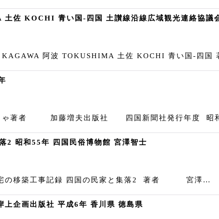
MA 土佐 KOCHI 青い国-四国 土讃線沿線広域観光連絡協議
GAWA 阿波 TOKUSHIMA 土佐 KOCHI 青い国-
年
ちゃ著者 加藤増夫出版社 四国新聞社発行年度 昭和5
2 昭和55年 四国民俗博物館 宮澤智士
宅の移築工事記録 四国の民家と集落2 著者 宮澤…
岸上企画出版社 平成6年 香川県 徳島県