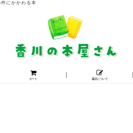
の件にかかわる本
カート
書店について