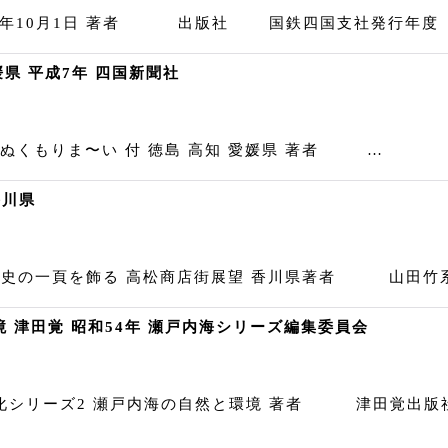
967年10月1日 著者 出版社 国鉄四国支社発行年
媛県 平成7年 四国新聞社
ぬくもりま〜い 付 徳島 高知 愛媛県 著者 …
香川県
歴史の一頁を飾る 高松商店街展望 香川県著者 山田竹
 津田覚 昭和54年 瀬戸内海シリーズ編集委員会
化シリーズ2 瀬戸内海の自然と環境 著者 津田覚出版