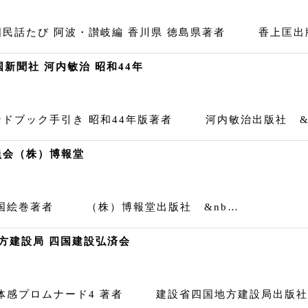
民話たび 阿波・讃岐編 香川県 徳島県著者 香上匡出
新聞社 河内敏治 昭和44年
ドブック手引き 昭和44年版著者 河内敏治出版社 &n
委員会（株）博報堂
国絵巻著者 （株）博報堂出版社 &nb…
地方建設局 四国建設弘済会
 体感プロムナード4 著者 建設省四国地方建設局出版