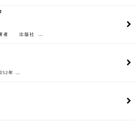
会
四国 著者 出版社 …
2年 …