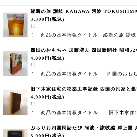
縦断の旅 讃岐 KAGAWA 阿波 TOKUSHI
3,300
円
(税込)
11
１ 商品の基本情報タイトル 縦断の旅 讃岐 KA
四国のおもちゃ 加藤増夫 四国新聞社 昭和52
4,000
円
(税込)
11
１ 商品の基本情報タイトル 四国のおも
旧下木家住宅の移築工事記録 四国の民家と集落
4,000
円
(税込)
11
１ 商品の基本情報タイトル 旧下木家住
ぶらりお四国民話たび 阿波・讃岐編 岸上匡 
3,000
円
(税込)