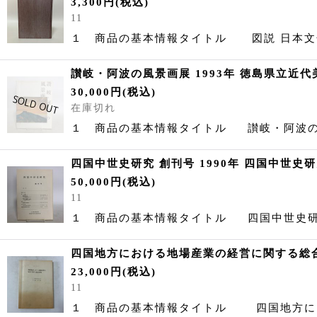
3,300
円
(税込)
11
１ 商品の基本情報タイトル 図説 日本文
讃岐・阿波の風景画展 1993年 徳島県立近
30,000
円
(税込)
在庫切れ
１ 商品の基本情報タイトル 讃岐・阿波
四国中世史研究 創刊号 1990年 四国中世
50,000
円
(税込)
11
１ 商品の基本情報タイトル 四国中世史
四国地方における地場産業の経営に関する総
23,000
円
(税込)
11
１ 商品の基本情報タイトル 四国地方に