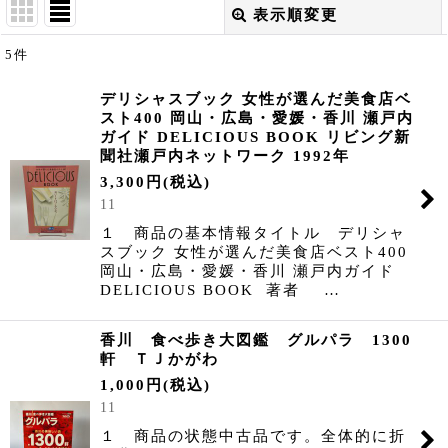
表示順変更
閉じる
5
件
表示数
:
デリシャスブック 女性が選んだ美食店ベ
スト400 岡山・広島・愛媛・香川 瀬戸内
並び順
:
ガイド DELICIOUS BOOK リビング新
聞社瀬戸内ネットワーク 1992年
絞り込む
3,300
円
(税込)
11
１ 商品の基本情報タイトル デリシャ
スブック 女性が選んだ美食店ベスト400
岡山・広島・愛媛・香川 瀬戸内ガイド
DELICIOUS BOOK 著者 …
香川 食べ歩き大図鑑 グルパラ 1300
軒 ＴＪかがわ
1,000
円
(税込)
11
１ 商品の状態中古品です。全体的に折