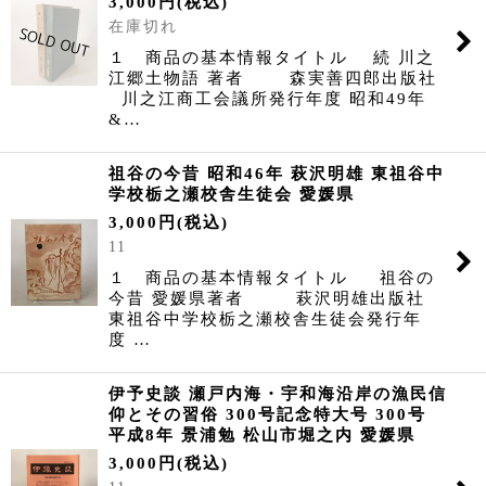
3,000
円
(税込)
在庫切れ
１ 商品の基本情報タイトル 続 川之
江郷土物語 著者 森実善四郎出版社
川之江商工会議所発行年度 昭和49年
&…
祖谷の今昔 昭和46年 萩沢明雄 東祖谷中
学校栃之瀬校舎生徒会 愛媛県
3,000
円
(税込)
11
１ 商品の基本情報タイトル 祖谷の
今昔 愛媛県著者 萩沢明雄出版社
東祖谷中学校栃之瀬校舎生徒会発行年
度 …
伊予史談 瀬戸内海・宇和海沿岸の漁民信
仰とその習俗 300号記念特大号 300号
平成8年 景浦勉 松山市堀之内 愛媛県
3,000
円
(税込)