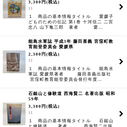
3,300
円
(税込)
11
１ 商品の基本情報タイトル 愛媛子
どものための伝記 第1巻 十河信二 二宮
忠八 山下亀三郎 著者 愛…
能島水軍誌 平成3年 藤田喜義 宮窪町教
育能登委員会 愛媛県
2,300
円
(税込)
11
１ 商品の基本情報タイトル 能島水
軍誌 愛媛県著者 藤田喜義出版社
宮窪町教育能登委員会発行年度…
石鎚山と修験道 西海賢二 名著出版 昭和
59年
3,300
円
(税込)
11
１ 商品の基本情報タイトル 石鎚山
と修験道 著者 西海賢二出版