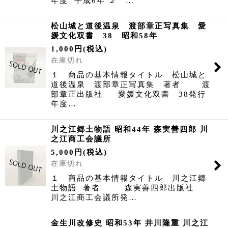
年度 平成6年 ２ …
松山城と道後温泉 渡部章正写真集 愛
媛文化双書 38 昭和58年
1,000
円
(税込)
在庫切れ
１ 商品の基本情報タイトル 松山城と
道後温泉 渡部章正写真集 著者 渡
部章正出版社 愛媛文化双書 38発行
年度…
川之江郷土物語 昭和44年 森実善四郎 川
之江商工会議所
5,000
円
(税込)
在庫切れ
１ 商品の基本情報タイトル 川之江郷
土物語 著者 森実善四郎出版社
川之江商工会議所発…
金生川改修史 昭和53年 井川隆重 川之江