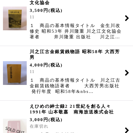
文化協会
3,500
円
(税込)
11
１ 商品の基本情報タイトル 金生川改
修史 昭和53年 井川隆重 川之江文化協会
著者 井川隆重 出版社 川之江…
川之江古金銀賃銭物語 昭和58年 大西芳
男
4,000
円
(税込)
11
１ 商品の基本情報タイトル 川之江古
金銀賃銭物語著者 大西芳男出版社
発行年度 昭和58年&nbs…
えひめの紳士録2 21世紀を創る人々
1991年 山本敬嘉 南海放送株式会社
3,000
円
(税込)
在庫切れ