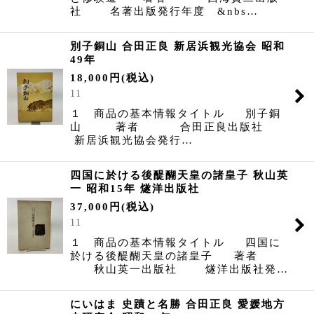
社 名著出版発行年度 &nbs…
別子銅山 合田正良 新居浜観光協会 昭和
49年
18,000
円
(税込)
11
１ 商品の基本情報タイトル 別子銅
山 著者 合田正良出版社
新居浜観光協会発行…
四国に於ける後醍醐天皇の諸皇子 秋山英
一 昭和15年 燧洋出版社
37,000
円
(税込)
11
１ 商品の基本情報タイトル 四国に
於ける後醍醐天皇の諸皇子 著者
秋山英一出版社 燧洋出版社発…
にいはま 史蹟と名勝 合田正良 愛媛地方