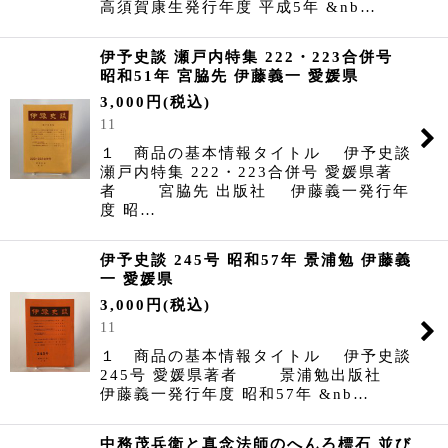
高須賀康生発行年度 平成5年 &nb…
伊予史談 瀬戸内特集 222・223合併号
昭和51年 宮脇先 伊藤義一 愛媛県
3,000
円
(税込)
11
１ 商品の基本情報タイトル 伊予史談
瀬戸内特集 222・223合併号 愛媛県著
者 宮脇先 出版社 伊藤義一発行年
度 昭…
伊予史談 245号 昭和57年 景浦勉 伊藤義
一 愛媛県
3,000
円
(税込)
11
１ 商品の基本情報タイトル 伊予史談
245号 愛媛県著者 景浦勉出版社
伊藤義一発行年度 昭和57年 &nb…
中務茂兵衛と真念法師のへんろ標石 並び