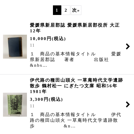
表示数
:
1
2
次
»
並び順
:
愛媛県新居郡誌 愛媛県新居郡役所 大正
12年
絞り込む
10,000
円
(税込)
11
１ 商品の基本情報タイトル 愛媛
県新居郡誌 著者 出版社
&nbs…
伊代路の種田山頭火 一草庵時代文学遺跡
散歩 鶴村松一 にぎたつ文庫 昭和56年
1981年
3,300
円
(税込)
11
１ 商品の基本情報タイトル 伊代
路の種田山頭火 一草庵時代文学遺跡散
歩 &n…