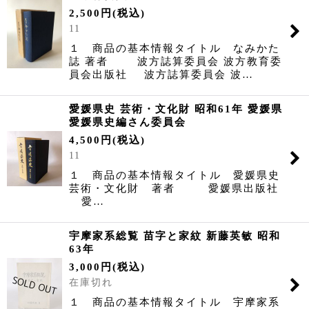
2,500
円
(税込)
11
１ 商品の基本情報タイトル なみかた
誌 著者 波方誌算委員会 波方教育委
員会出版社 波方誌算委員会 波…
愛媛県史 芸術・文化財 昭和61年 愛媛県
愛媛県史編さん委員会
4,500
円
(税込)
11
１ 商品の基本情報タイトル 愛媛県史
芸術・文化財 著者 愛媛県出版社
愛…
宇摩家系総覧 苗字と家紋 新藤英敏 昭和
63年
3,000
円
(税込)
在庫切れ
１ 商品の基本情報タイトル 宇摩家系