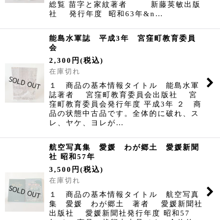
総覧 苗字と家紋著者 新藤英敏出版
社 発行年度 昭和63年&n…
能島水軍誌 平成3年 宮窪町教育委員
会
2,300
円
(税込)
在庫切れ
１ 商品の基本情報タイトル 能島水軍
誌著者 宮窪町教育委員会出版社 宮
窪町教育委員会発行年度 平成3年 ２ 商
品の状態中古品です。全体的に破れ、ス
レ、ヤケ、ヨレが…
航空写真集 愛媛 わが郷土 愛媛新聞
社 昭和57年
3,500
円
(税込)
在庫切れ
１ 商品の基本情報タイトル 航空写真
集 愛媛 わが郷土 著者 愛媛新聞社
出版社 愛媛新聞社発行年度 昭和57