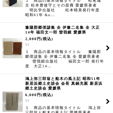
１ 商品の基本情報タイトル 松尾城
主 松本豊後守とその苗裔 愛媛県著者
明比学出版社 松本晴美発行年度
昭和61年 &n…
豫陽郡郷俚諺集 全 伊豫二名集 全 大正
14年 福田文一郎 曽我鍛 愛媛県
2,000
円
(税込)
11
１ 商品の基本情報タイトル 豫陽郡
郷俚諺集 全 伊豫二名集 全 愛媛県著者
曽我鍛出版社 福田文一郎 発行年
度 大正14…
鴻上弥三郎翁と船木の風土記 昭和51年
新居浜郷土史談会 会長 真鍋充親 新居浜
郷土史談会 愛媛県
6,000
円
(税込)
11
１ 商品の基本情報タイトル 鴻上弥
三郎翁と船木の風土記 愛媛県著者