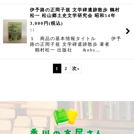
伊予路の正岡子規 文学碑遺跡散歩 鶴村
松一 松山郷土史文学研究会 昭和54年
3,000
円
(税込)
11
１ 商品の基本情報タイトル 伊予
路の正岡子規 文学碑遺跡散歩 著者
鶴村松一 出版社 &nbs…
1
2
次
»