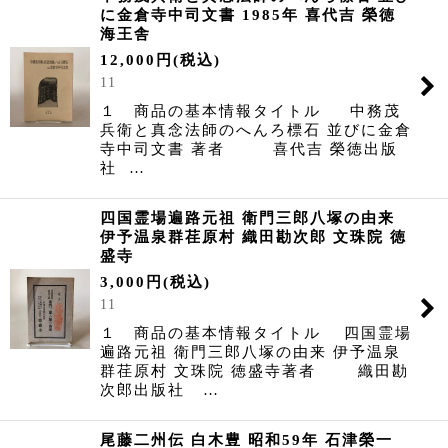
に金倉寺中司文書 1985年 喜代吉 榮徳
海王舎
12,000
円
(税込)
11
１ 商品の基本情報タイトル 中務茂
兵衛と真念法師のへんろ標石 並びに金倉
寺中司文書 著者 喜代吉 榮徳出版
社 …
四国霊場遍路元祖 衛門三郎八塚の由来
伊予温泉群荏原村 織田勘次郎 文珠院 徳
盛寺
3,000
円
(税込)
11
１ 商品の基本情報タイトル 四国霊場
遍路元祖 衛門三郎八塚の由来 伊予温泉
群荏原村 文珠院 徳盛寺著者 織田勘
次郎出版社 …
尾藤二州伝 白木豊 昭和59年 石津榮一