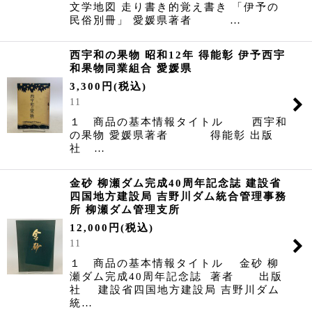
文学地図 走り書き的覚え書き 「伊予の
民俗別冊」 愛媛県著者 …
西宇和の果物 昭和12年 得能彰 伊予西宇
和果物同業組合 愛媛県
3,300
円
(税込)
11
１ 商品の基本情報タイトル 西宇和
の果物 愛媛県著者 得能彰 出版
社 …
金砂 柳瀬ダム完成40周年記念誌 建設省
四国地方建設局 吉野川ダム統合管理事務
所 柳瀬ダム管理支所
12,000
円
(税込)
11
１ 商品の基本情報タイトル 金砂 柳
瀬ダム完成40周年記念誌 著者 出版
社 建設省四国地方建設局 吉野川ダム
統…