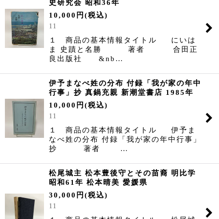
史研究会 昭和36年
10,000
円
(税込)
11
１ 商品の基本情報タイトル にいは
ま 史蹟と名勝 著者 合田正
良出版社 &nb…
伊予まなべ姓の分布 付録「我が家の年中
行事」抄 真鍋充親 新潮堂書店 1985年
10,000
円
(税込)
11
１ 商品の基本情報タイトル 伊予ま
なべ姓の分布 付録「我が家の年中行事」
抄 著者 …
松尾城主 松本豊後守とその苗裔 明比学
昭和61年 松本晴美 愛媛県
30,000
円
(税込)
11