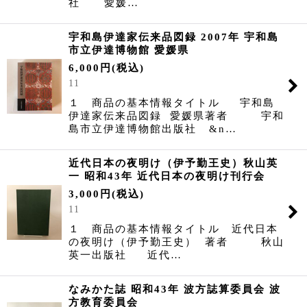
社 愛媛…
宇和島伊達家伝来品図録 2007年 宇和島
市立伊達博物館 愛媛県
6,000
円
(税込)
11
１ 商品の基本情報タイトル 宇和島
伊達家伝来品図録 愛媛県著者 宇和
島市立伊達博物館出版社 &n…
近代日本の夜明け（伊予勤王史）秋山英
一 昭和43年 近代日本の夜明け刊行会
3,000
円
(税込)
11
１ 商品の基本情報タイトル 近代日本
の夜明け（伊予勤王史） 著者 秋山
英一出版社 近代…
なみかた誌 昭和43年 波方誌算委員会 波
方教育委員会