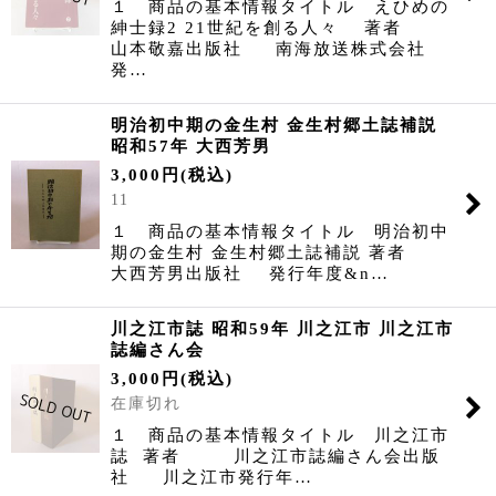
１ 商品の基本情報タイトル えひめの
紳士録2 21世紀を創る人々 著者
山本敬嘉出版社 南海放送株式会社
発…
明治初中期の金生村 金生村郷土誌補説
昭和57年 大西芳男
3,000
円
(税込)
11
１ 商品の基本情報タイトル 明治初中
期の金生村 金生村郷土誌補説 著者
大西芳男出版社 発行年度&n…
川之江市誌 昭和59年 川之江市 川之江市
誌編さん会
3,000
円
(税込)
在庫切れ
１ 商品の基本情報タイトル 川之江市
誌 著者 川之江市誌編さん会出版
社 川之江市発行年…