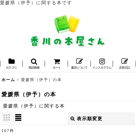
愛媛県（伊予）に関する本です
カテゴリ
商品検索
カート
書店について
インスタグラム
店長日記
ホーム
>
愛媛県（伊予）の本
愛媛県（伊予）の本
愛媛県（伊予）に関する本
表示順変更
閉じる
107
件