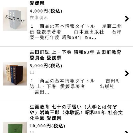
愛媛県
4,000
円
(税込)
在庫切れ
１ 商品の基本情報タイトル 尾藤二州
伝 愛媛県著者 白木豊出版社 石津
榮一発行年度 昭和59年 &n…
吉田町誌 上・下巻 昭和63年 吉田町教育
委員会 愛媛県
5,000
円
(税込)
11
１ 商品の基本情報タイトル 吉田町
誌 上・下巻 愛媛県著者 出版社
吉田…
生涯教育 七十の手習い（大学とは何ぞ
や）岩崎三郎〈体験記〉昭和59年 社会文
化学園 愛媛県
10,000
円
(税込)
11