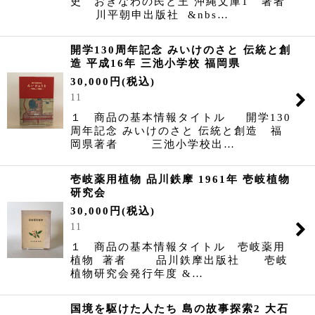
史 おきなわの民と王 沖縄文庫1 著者
川平朝申出版社 &nbs…
開学130周年記念 みいけのさと 伝統と創
造 平成16年 三池小学校 福岡県
30,000
円
(税込)
11
１ 商品の基本情報タイトル 開学130
周年記念 みいけのさと 伝統と創造 福
岡県著者 三池小学校出…
壱岐薬用植物 品川鉄摩 1961年 壱岐植物
研究会
30,000
円
(税込)
11
１ 商品の基本情報タイトル 壱岐薬用
植物 著者 品川鉄摩出版社 壱岐
植物研究会発行年度 &…
国境を駆けた人たち 島の故事探索2 大石