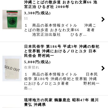
沖縄ことばの散歩道 おきなわ文庫66 池
宮正治 ひるぎ社 2000年
表示数
:
3,300
円
(税込)
11
並び順
:
１ 商品の基本情報タイトル 沖縄こ
とばの散歩道 おきなわ文庫66 著者
池宮正治出版社 ひるぎ…
絞り込む
日本民俗学 第186号 平成3年 沖縄の祭祀
と世界観 沖縄におけるノロとユタ 日本
民俗会 野村純一
5,000
円
(税込)
在庫切れ
１ 商品の基本情報タイトル 日本民
俗学 第186号 沖縄の祭祀と世界観 沖縄
におけるノロとユタ著者 野村純一
出…
琉球地方の民家 鶴藤鹿忠 昭和47年 堀川
豊弘 沖縄県