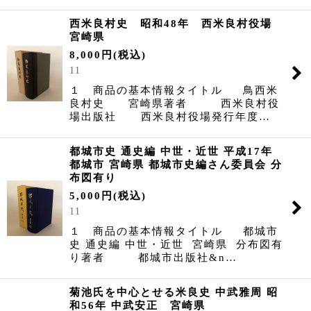
西米良村史 昭和48年 西米良村役場
宮崎県
8,000
円
(税込)
11
１ 商品の基本情報タイトル 鳥西米
良村史 宮崎県著者 西米良村役
場出版社 西米良村役場発行年度…
都城市史 通史編 中世・近世 平成17年
都城市 宮崎県 都城市史編さん委員会 分
布図有り
5,000
円
(税込)
11
１ 商品の基本情報タイトル 都城市
史 通史編 中世・近世 宮崎県 分布図有
り著者 都城市出版社&n…
菊池氏を中心とせる米良史 中武雅周 昭
和56年 中武安正 宮崎県