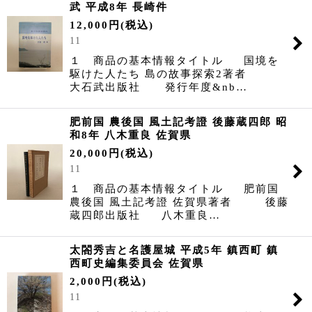
武 平成8年 長崎件
12,000
円
(税込)
11
１ 商品の基本情報タイトル 国境を
駆けた人たち 島の故事探索2著者
大石武出版社 発行年度&nb…
肥前国 農後国 風土記考證 後藤蔵四郎 昭
和8年 八木重良 佐賀県
20,000
円
(税込)
11
１ 商品の基本情報タイトル 肥前国
農後国 風土記考證 佐賀県著者 後藤
蔵四郎出版社 八木重良…
太閤秀吉と名護屋城 平成5年 鎮西町 鎮
西町史編集委員会 佐賀県
2,000
円
(税込)
11