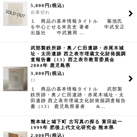
5,000
円
(税込)
在庫切れ
１ 商品の基本情報タイトル 菊池氏
を中心とせる米良史 著者 中武安正
出版社 中武雅周 …
武部製鉄所跡・奥ノ仁田遺跡・赤尾木城
址・太田遺跡 西之表市埋蔵文化財発掘調
査報告書（13）西之表市教育委員会
2004年 鹿児島県
3,000
円
(税込)
11
１ 商品の基本情報タイトル 武部製
鉄所跡・奥ノ仁田遺跡・赤尾木城址・太
田遺跡 西之表市埋蔵文化財発掘調査報告
書（13） 鹿児島県著者 &…
熊本城と城下町 古写真の探る 富田紘一
1999年 肥後上代文化研究会 熊本県
2,000
円
(税込)