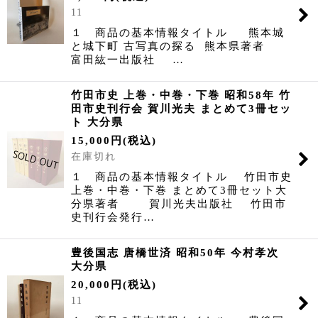
11
１ 商品の基本情報タイトル 熊本城
と城下町 古写真の探る 熊本県著者
富田紘一出版社 …
竹田市史 上巻・中巻・下巻 昭和58年 竹
田市史刊行会 賀川光夫 まとめて3冊セッ
ト 大分県
15,000
円
(税込)
在庫切れ
１ 商品の基本情報タイトル 竹田市史
上巻・中巻・下巻 まとめて3冊セット大
分県著者 賀川光夫出版社 竹田市
史刊行会発行…
豊後国志 唐橋世済 昭和50年 今村孝次
大分県
20,000
円
(税込)
11