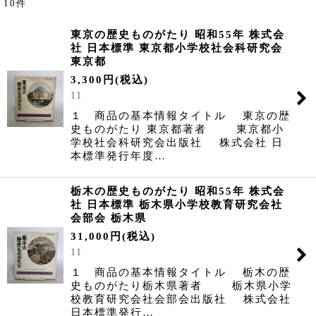
10
件
サブカテゴリ
:
東京の歴史ものがたり 昭和55年 株式会
社 日本標準 東京都小学校社会科研究会
表示数
:
東京都
3,300
円
(税込)
並び順
:
11
１ 商品の基本情報タイトル 東京の歴
史ものがたり 東京都著者 東京都小
絞り込む
学校社会科研究会出版社 株式会社 日
本標準発行年度…
栃木の歴史ものがたり 昭和55年 株式会
社 日本標準 栃木県小学校教育研究会社
会部会 栃木県
31,000
円
(税込)
11
１ 商品の基本情報タイトル 栃木の歴
史ものがたり栃木県著者 栃木県小学
校教育研究会社会部会出版社 株式会社
日本標準発行…