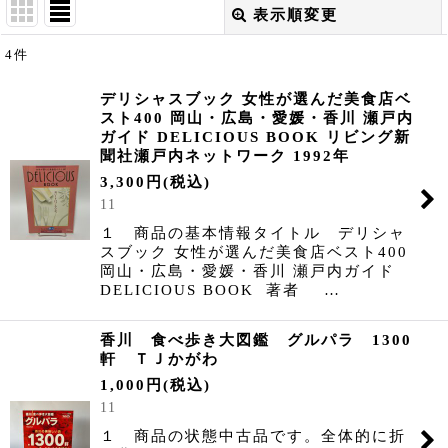
表示順変更
閉じる
4
件
表示数
:
デリシャスブック 女性が選んだ美食店ベ
スト400 岡山・広島・愛媛・香川 瀬戸内
並び順
:
ガイド DELICIOUS BOOK リビング新
聞社瀬戸内ネットワーク 1992年
絞り込む
3,300
円
(税込)
11
１ 商品の基本情報タイトル デリシャ
スブック 女性が選んだ美食店ベスト400
岡山・広島・愛媛・香川 瀬戸内ガイド
DELICIOUS BOOK 著者 …
香川 食べ歩き大図鑑 グルパラ 1300
軒 ＴＪかがわ
1,000
円
(税込)
11
１ 商品の状態中古品です。全体的に折