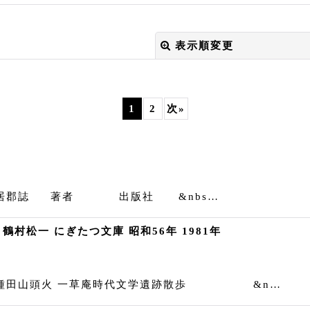
表示順変更
1
2
次
»
絞り込む
新居郡誌 著者 出版社 &nbs…
村松一 にぎたつ文庫 昭和56年 1981年
の種田山頭火 一草庵時代文学遺跡散歩 &n…