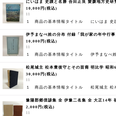
にいはま 史蹟と名勝 合田正良 愛媛地方史研究
10,000
円
(税込)
11
１ 商品の基本情報タイトル にいはま
伊予まなべ姓の分布 付録「我が家の年中行事」
10,000
円
(税込)
11
１ 商品の基本情報タイトル 伊予まな
松尾城主 松本豊後守とその苗裔 明比学 昭和6
30,000
円
(税込)
11
１ 商品の基本情報タイトル 松尾城主 松
豫陽郡郷俚諺集 全 伊豫二名集 全 大正14年
2,000
円
(税込)
11