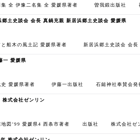
集 全 伊豫二名集 全 愛媛県著者 曽我鍛出版社 福
浜郷土史談会 会長 真鍋充親 新居浜郷土史談会 愛媛県
翁と船木の風土記 愛媛県著者 新居浜郷土史談会 会長
藤一 愛媛県
代史 愛媛県著者 伊藤一出版社 石鎚神社奉賛会発行
8年 株式会社ゼンリン
図’99 愛媛県4 西条市著者 出版社 株式会社ゼンリ
97年 株式会社ゼンリン