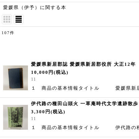
愛媛県（伊予）に関する本
107
件
表示数
:
並び順
:
愛媛県新居郡誌 愛媛県新居郡役所 大正12年
10,000
円
(税込)
11
１ 商品の基本情報タイトル 愛媛県
伊代路の種田山頭火 一草庵時代文学遺跡散歩 鶴
3,300
円
(税込)
11
１ 商品の基本情報タイトル 伊代路