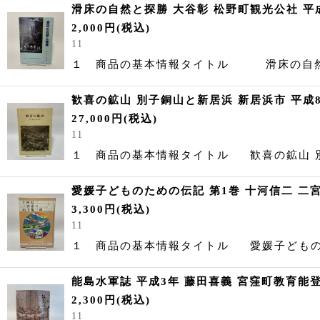
滑床の自然と探勝 大谷彰 松野町観光公社 平成3
2,000
円
(税込)
11
１ 商品の基本情報タイトル 滑床
歓喜の鉱山 別子銅山と新居浜 新居浜市 平成8年
27,000
円
(税込)
11
１ 商品の基本情報タイトル 歓喜の鉱山
愛媛子どものための伝記 第1巻 十河信二 二宮
3,300
円
(税込)
11
１ 商品の基本情報タイトル 愛媛子どもの
能島水軍誌 平成3年 藤田喜義 宮窪町教育能
2,300
円
(税込)
11