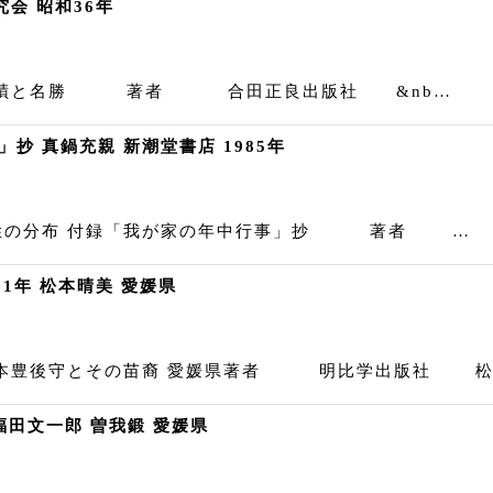
会 昭和36年
 史蹟と名勝 著者 合田正良出版社 &nb…
抄 真鍋充親 新潮堂書店 1985年
べ姓の分布 付録「我が家の年中行事」抄 著者 …
1年 松本晴美 愛媛県
本豊後守とその苗裔 愛媛県著者 明比学出版社 松本晴
 福田文一郎 曽我鍛 愛媛県