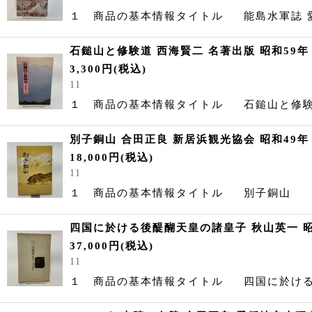
１ 商品の基本情報タイトル 能島水軍誌
石鎚山と修験道 西海賢二 名著出版 昭和59年
3,300
円
(税込)
11
１ 商品の基本情報タイトル 石鎚山と
別子銅山 合田正良 新居浜観光協会 昭和49年
18,000
円
(税込)
11
１ 商品の基本情報タイトル 別子銅
四国に於ける後醍醐天皇の諸皇子 秋山英一 昭
37,000
円
(税込)
11
１ 商品の基本情報タイトル 四国に於