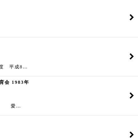
度 平成8…
会 1983年
著者 愛…