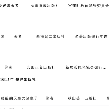
 愛媛県著者 藤田喜義出版社 宮窪町教育能登委員会
修験道 著者 西海賢二出版社 名著出版発行年度 &
山 著者 合田正良出版社 新居浜観光協会発行…
和15年 燧洋出版社
ける後醍醐天皇の諸皇子 著者 秋山英一出版社 燧