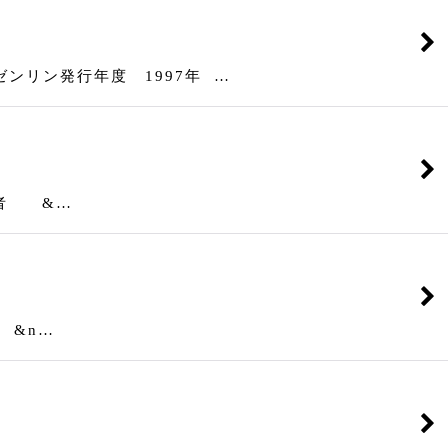
ンリン発行年度 1997年 …
行者 &…
 &n…