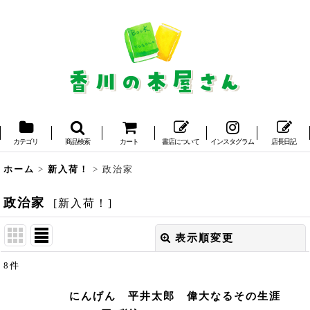
カテゴリ
商品検索
カート
書店について
インスタグラム
店長日記
ホーム
>
新入荷！
>
政治家
政治家
[
新入荷！
]
表示順変更
閉じる
8
件
表示数
:
にんげん 平井太郎 偉大なるその生涯