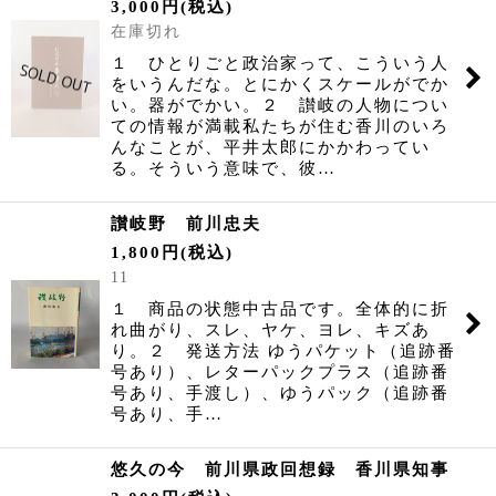
3,000
円
(税込)
並び順
:
在庫切れ
１ ひとりごと政治家って、こういう人
絞り込む
をいうんだな。とにかくスケールがでか
い。器がでかい。２ 讃岐の人物につい
ての情報が満載私たちが住む香川のいろ
んなことが、平井太郎にかかわってい
る。そういう意味で、彼…
讃岐野 前川忠夫
1,800
円
(税込)
11
１ 商品の状態中古品です。全体的に折
れ曲がり、スレ、ヤケ、ヨレ、キズあ
り。２ 発送方法 ゆうパケット（追跡番
号あり）、レターパックプラス（追跡番
号あり、手渡し）、ゆうパック（追跡番
号あり、手…
悠久の今 前川県政回想録 香川県知事