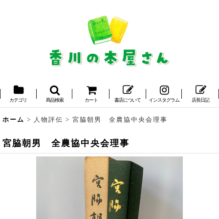
カテゴリ
商品検索
カート
書店について
インスタグラム
店長日記
ホーム
>
人物評伝
>
宮脇朝男 全農協中央会理事
宮脇朝男 全農協中央会理事