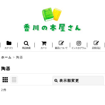
カテゴリ
商品検索
カート
書店について
インスタグラム
店長日記
ホーム
>
陶器
陶器
表示順変更
閉じる
2
件
表示数
: