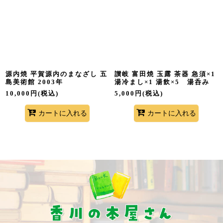
並び順
:
絞り込む
源内焼 平賀源内のまなざし 五
讃岐 富田焼 玉露 茶器 急須×1
島美術館 2003年
湯冷まし×1 湯飲×5 湯呑み
10,000
円
(税込)
5,000
円
(税込)
カートに入れる
カートに入れる