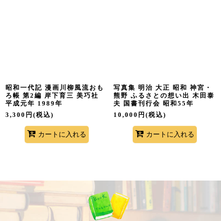
並び順
:
絞り込む
昭和一代記 漫画川柳風流おも
写真集 明治 大正 昭和 神宮・
ろ帳 第2編 岸下育三 美巧社
熊野 ふるさとの想い出 木田泰
平成元年 1989年
夫 国書刊行会 昭和55年
3,300
円
(税込)
10,000
円
(税込)
カートに入れる
カートに入れる