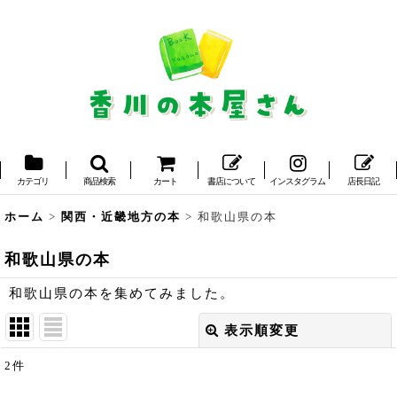
カテゴリ
商品検索
カート
書店について
インスタグラム
店長日記
ホーム
>
関西・近畿地方の本
>
和歌山県の本
和歌山県の本
和歌山県の本を集めてみました。
表示順変更
閉じる
2
件
表示数
: