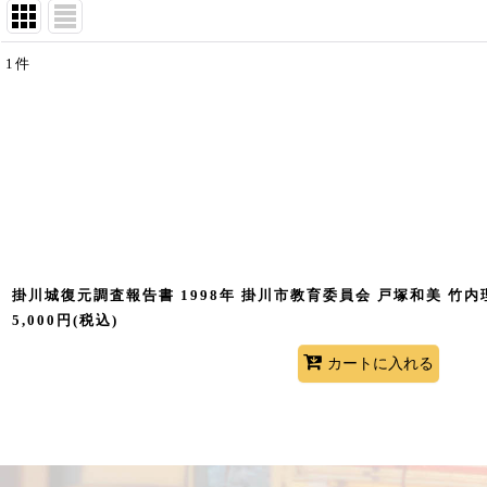
1
件
表示数
:
並び順
:
掛川城復元調査報告書 1998年 掛川市教育委員会 戸塚和美 竹内
5,000
円
(税込)
カートに入れる