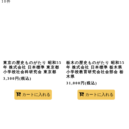
10
件
サブカテゴリ
:
表示数
:
並び順
:
絞り込む
東京の歴史ものがたり 昭和55
栃木の歴史ものがたり 昭和55
年 株式会社 日本標準 東京都
年 株式会社 日本標準 栃木県
小学校社会科研究会 東京都
小学校教育研究会社会部会 栃
木県
3,300
円
(税込)
31,000
円
(税込)
カートに入れる
カートに入れる