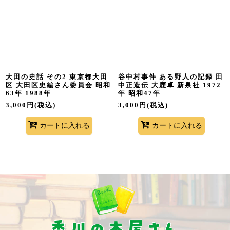
大田の史話 その2 東京都大田
谷中村事件 ある野人の記録 田
区 大田区史編さん委員会 昭和
中正造伝 大鹿卓 新泉社 1972
63年 1988年
年 昭和47年
3,000
円
(税込)
3,000
円
(税込)
カートに入れる
カートに入れる