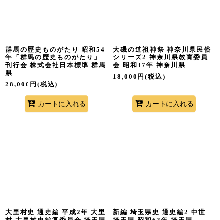
群馬の歴史ものがたり 昭和54
大磯の道祖神祭 神奈川県民俗
年「群馬の歴史ものがたり」
シリーズ2 神奈川県教育委員
刊行会 株式会社日本標準 群馬
会 昭和37年 神奈川県
県
18,000
円
(税込)
28,000
円
(税込)
カートに入れる
カートに入れる
大里村史 通史編 平成2年 大里
新編 埼玉県史 通史編2 中世
村 大里村史編纂委員会 埼玉県
埼玉県 昭和63年 埼玉県