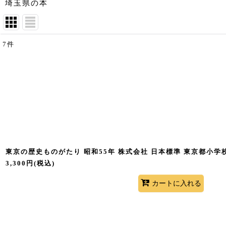
埼玉県の本
7
件
表示数
:
並び順
:
東京の歴史ものがたり 昭和55年 株式会社 日本標準 東京都小学
3,300
円
(税込)
カートに入れる