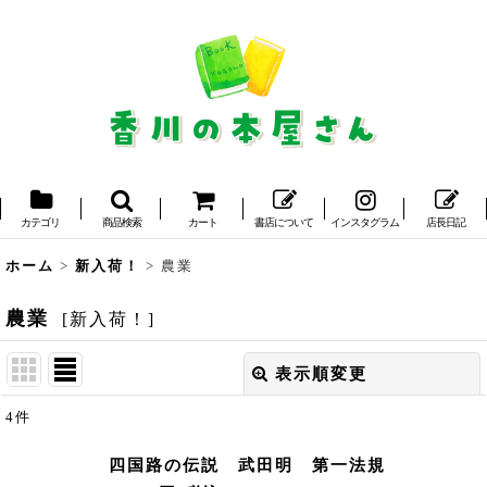
カテゴリ
商品検索
カート
書店について
インスタグラム
店長日記
ホーム
>
新入荷！
>
農業
農業
[
新入荷！
]
表示順変更
閉じる
4
件
表示数
:
四国路の伝説 武田明 第一法規