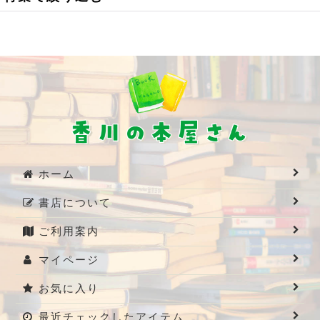
食の本
小豆島関係
2000円～3000円の本
日記
1000円から2000円の本
ホーム
写真が多い本
書店について
美術・アート
ご利用案内
3000円～5000円
マイページ
3000円～5000円の本
お気に入り
最近チェックしたアイテム
写真集