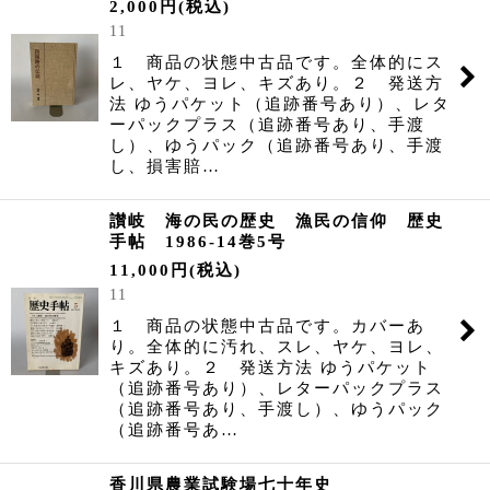
2,000
円
(税込)
並び順
:
11
１ 商品の状態中古品です。全体的にス
絞り込む
レ、ヤケ、ヨレ、キズあり。２ 発送方
法 ゆうパケット（追跡番号あり）、レタ
ーパックプラス（追跡番号あり、手渡
し）、ゆうパック（追跡番号あり、手渡
し、損害賠…
讃岐 海の民の歴史 漁民の信仰 歴史
手帖 1986-14巻5号
11,000
円
(税込)
11
１ 商品の状態中古品です。カバーあ
り。全体的に汚れ、スレ、ヤケ、ヨレ、
キズあり。２ 発送方法 ゆうパケット
（追跡番号あり）、レターパックプラス
（追跡番号あり、手渡し）、ゆうパック
（追跡番号あ…
香川県農業試験場七十年史