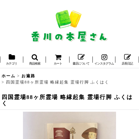
カテゴリ
商品検索
カート
書店について
インスタグラム
店長日記
ホーム
>
お遍路
>
四国霊場88ヶ所霊場 略縁起集 霊場行脚 ふくはく
四国霊場88ヶ所霊場 略縁起集 霊場行脚 ふくは
く