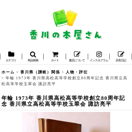
カテゴリ
商品検索
カート
書店について
インスタグラム
店長日記
ホーム
>
香川県（讃岐）関係
>
人物・評伝
>
年輪 1973年 香川県高松高等学校創立80周年記念 香川県立高
松高等学校玉翠会 諏訪亮平
年輪 1973年 香川県高松高等学校創立80周年記
念 香川県立高松高等学校玉翠会 諏訪亮平