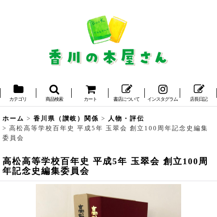
カテゴリ
商品検索
カート
書店について
インスタグラム
店長日記
ホーム
>
香川県（讃岐）関係
>
人物・評伝
>
高松高等学校百年史 平成5年 玉翠会 創立100周年記念史編集
委員会
高松高等学校百年史 平成5年 玉翠会 創立100周
年記念史編集委員会