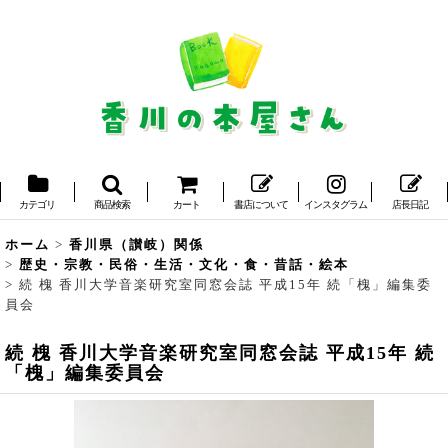
カテゴリ
商品検索
カート
書店について
インスタグラム
店長日記
ホーム
>
香川県（讃岐）関係
>
歴史・宗教・民俗・生活・文化・食・昔話・絵本
>
続 槐 香川大学音楽研究室同窓会誌 平成15年 続「槐」編集委
員会
続 槐 香川大学音楽研究室同窓会誌 平成15年 続
「槐」編集委員会