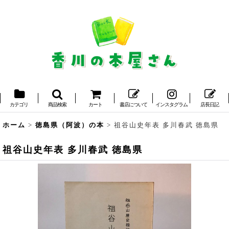
カテゴリ
商品検索
カート
書店について
インスタグラム
店長日記
ホーム
>
徳島県（阿波）の本
>
祖谷山史年表 多川春武 徳島県
祖谷山史年表 多川春武 徳島県