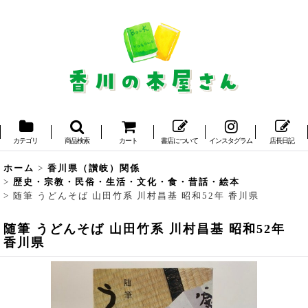
カテゴリ
商品検索
カート
書店について
インスタグラム
店長日記
ホーム
>
香川県（讃岐）関係
>
歴史・宗教・民俗・生活・文化・食・昔話・絵本
>
随筆 うどんそば 山田竹系 川村昌基 昭和52年 香川県
随筆 うどんそば 山田竹系 川村昌基 昭和52年
香川県