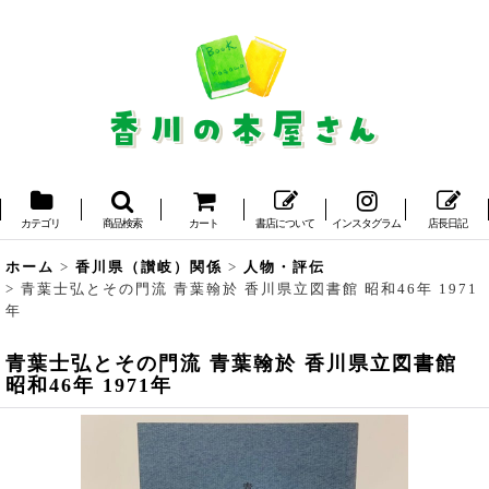
カテゴリ
商品検索
カート
書店について
インスタグラム
店長日記
ホーム
>
香川県（讃岐）関係
>
人物・評伝
>
青葉士弘とその門流 青葉翰於 香川県立図書館 昭和46年 1971
年
青葉士弘とその門流 青葉翰於 香川県立図書館
昭和46年 1971年