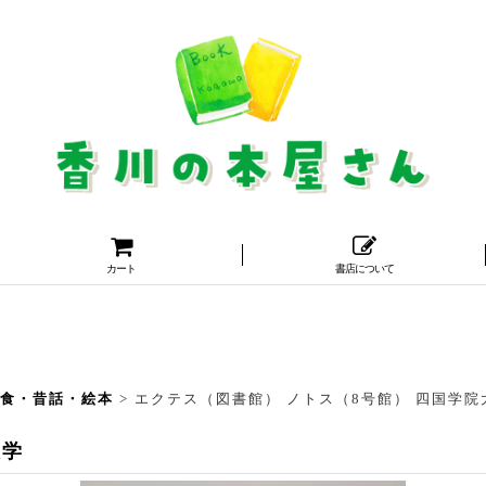
カート
書店について
・食・昔話・絵本
>
エクテス（図書館） ノトス（8号館） 四国学院
大学