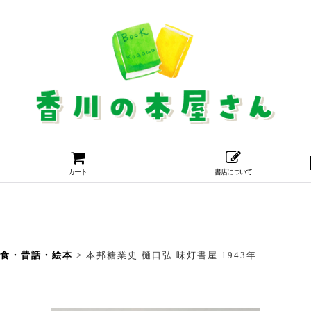
カート
書店について
・食・昔話・絵本
>
本邦糖業史 樋口弘 味灯書屋 1943年