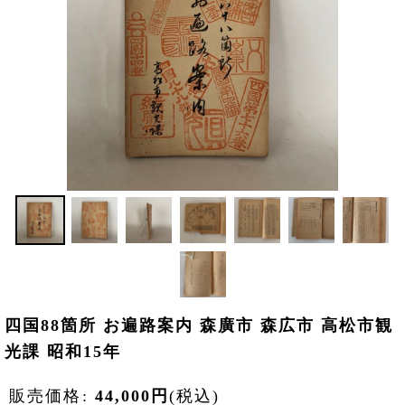
四国88箇所 お遍路案内 森廣市 森広市 高松市観
光課 昭和15年
販売価格
:
44,000
円
(税込)