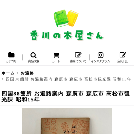
カテゴリ
商品検索
カート
書店について
インスタグラム
店長日記
ホーム
>
お遍路
>
四国88箇所 お遍路案内 森廣市 森広市 高松市観光課 昭和15年
四国88箇所 お遍路案内 森廣市 森広市 高松市観
光課 昭和15年