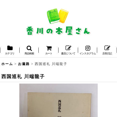
カテゴリ
商品検索
カート
書店について
インスタグラム
店長日記
ホーム
>
お遍路
>
西国巡礼 川端龍子
西国巡礼 川端龍子