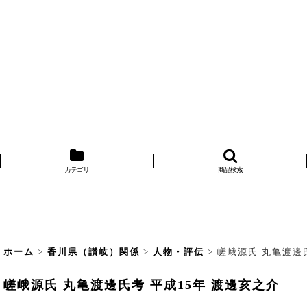
カテゴリ
商品検索
ホーム
>
香川県（讃岐）関係
>
人物・評伝
>
嵯峨源氏 丸亀渡邊
嵯峨源氏 丸亀渡邊氏考 平成15年 渡邊亥之介