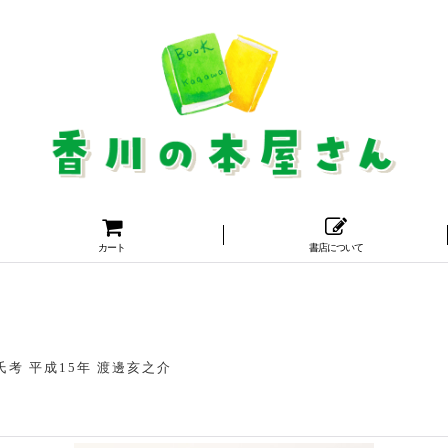
カート
書店について
氏考 平成15年 渡邊亥之介