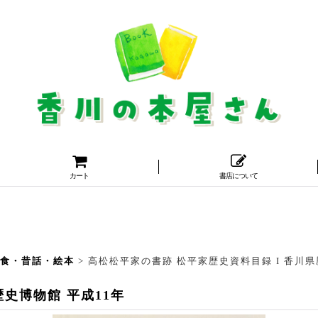
カート
書店について
・食・昔話・絵本
>
高松松平家の書跡 松平家歴史資料目録 I 香川県
史博物館 平成11年