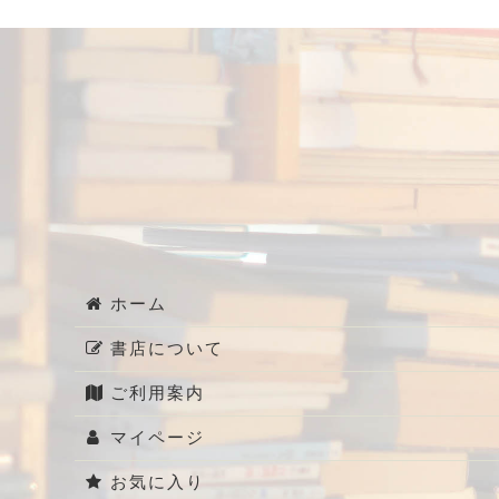
小豆島関係
2000円～3000円の本
日記
1000円から2000円の本
写真が多い本
美術・アート
ホーム
3000円～5000円
書店について
3000円～5000円の本
ご利用案内
写真集
マイページ
お気に入り
1万円以上の本