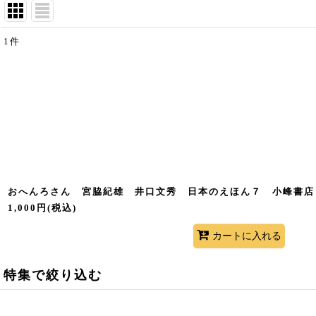
1
件
表示数
:
並び順
:
おへんろさん 宮脇紀雄 井口文秀 日本のえほん７ 小峰書店 
1,000
円
(税込)
カートに入れる
特集で絞り込む
食の本