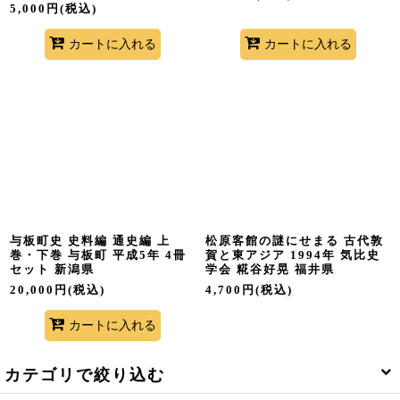
5,000
円
(税込)
カートに入れる
カートに入れる
与板町史 史料編 通史編 上
松原客館の謎にせまる 古代敦
巻・下巻 与板町 平成5年 4冊
賀と東アジア 1994年 気比史
セット 新潟県
学会 糀谷好晃 福井県
20,000
円
(税込)
4,700
円
(税込)
カートに入れる
カテゴリで絞り込む