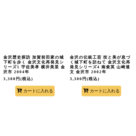
表示数
:
並び順
:
絞り込む
金沢歴史探訪 加賀前田家の城
金沢の伝統工芸 技と美が息づ
下町を歩く 金沢文化再発見シ
く城下町を訪ねて 金沢文化再
リーズ1 宇佐美孝 横井美里 金
発見シリーズ4 南俊英 山崎達
沢市 2004年
文 金沢市 2002年
3,300
円
(税込)
3,300
円
(税込)
カートに入れる
カートに入れる