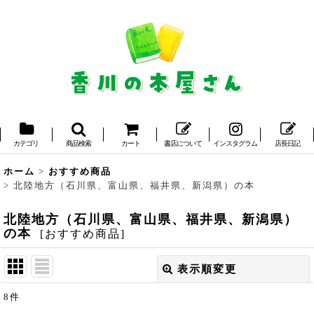
カテゴリ
商品検索
カート
書店について
インスタグラム
店長日記
ホーム
>
おすすめ商品
>
北陸地方（石川県、富山県、福井県、新潟県）の本
北陸地方（石川県、富山県、福井県、新潟県）
の本
[
おすすめ商品
]
表示順変更
閉じる
8
件
サブカテゴリ
: