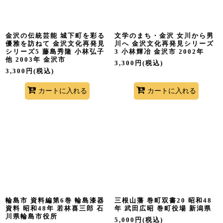
金沢の伝統芸能 城下町を彩る
文学のまち・金沢 女川から男
優雅を訪ねて 金沢文化再発見
川へ 金沢文化再発見シリーズ
シリーズ5 藤島秀隆 小林弘子
3 小林輝冶 金沢市 2002年
他 2003年 金沢市
3,300
円
(税込)
3,300
円
(税込)
カートに入れる
カートに入れる
輪島市 資料編第6巻 輪島漆器
三根山藩 巻町双書20 昭和48
資料 昭和48年 若林喜三郎 石
年 武田広昭 巻町役場 新潟県
川県輪島市役所
5,000
円
(税込)